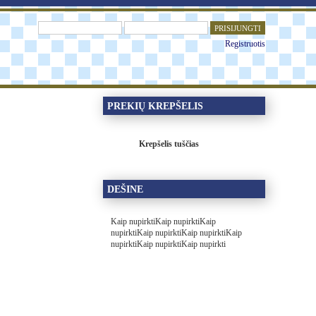
PRISIJUNGTI
Registruotis
PREKIŲ KREPŠELIS
Krepšelis tuščias
DEŠINE
Kaip nupirktiKaip nupirktiKaip
nupirktiKaip nupirktiKaip nupirktiKaip
nupirktiKaip nupirktiKaip nupirkti