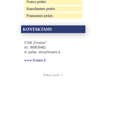
Švaros prekės
Kanceliarinės prekės
Pramoninės prekės
KONTAKTAMS
UAB „Fromris“
tel.: 869830482
el. paštas: info@fromris.lt
www.fromris.lt
Dabar naršo: 2