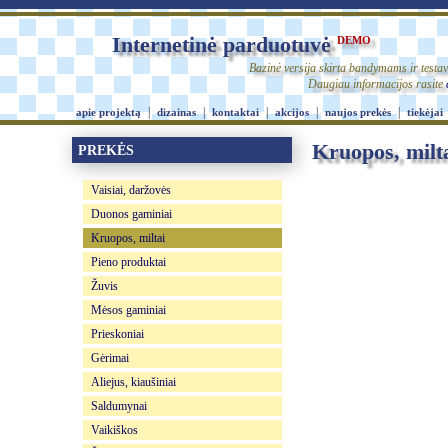
Internetinė parduotuvė
DEMO
Bazinė versija skirta bandymams ir testav
Daugiau informacijos rasite
|
|
|
|
|
apie projektą
dizainas
kontaktai
akcijos
naujos prekės
tiekėjai
Kruopos, milt
PREKĖS
Vaisiai, daržovės
Duonos gaminiai
Kruopos, miltai
Pieno produktai
Žuvis
Mėsos gaminiai
Prieskoniai
Gėrimai
Aliejus, kiaušiniai
Saldumynai
Vaikiškos