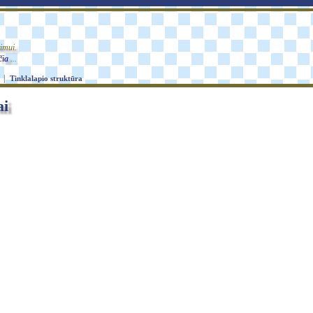
imui.
čia
...
|
Tinklalapio struktūra
ai