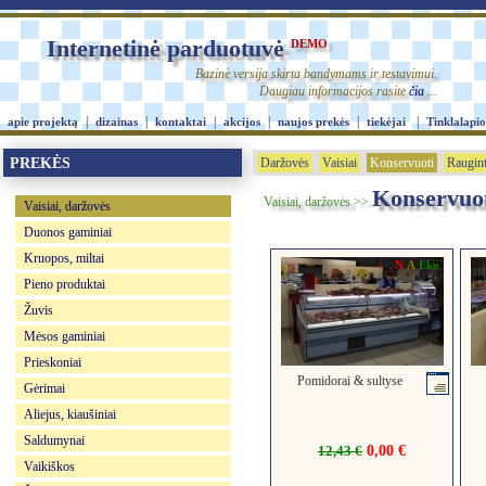
Internetinė parduotuvė
DEMO
Bazinė versija skirta bandymams ir testavimui.
Daugiau informacijos rasite
čia
...
|
|
|
|
|
|
apie projektą
dizainas
kontaktai
akcijos
naujos prekės
tiekėjai
Tinklalapio
PREKĖS
Daržovės
Vaisiai
Konservuoti
Raugint
Konservuo
Vaisiai, daržovės >>
Vaisiai, daržovės
Duonos gaminiai
Kruopos, miltai
N
A
Eko
Pieno produktai
Žuvis
Mėsos gaminiai
Prieskoniai
Pomidorai & sultyse
Gėrimai
Aliejus, kiaušiniai
Saldumynai
12,43 €
0,00 €
Vaikiškos