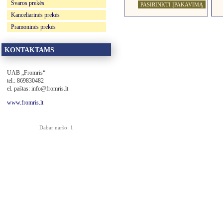
Švaros prekės
PASIRINKTI ĮPAKAVIMĄ
Kanceliarinės prekės
Pramoninės prekės
KONTAKTAMS
UAB „Fromris“
tel.: 869830482
el. paštas: info@fromris.lt
www.fromris.lt
Dabar naršo: 1